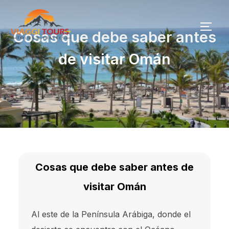
Skip
to
TOG
Cosas que debe saber antes
content
de visitar Omán
Cosas que debe saber antes de
visitar Omán
Al este de la Península Arábiga, donde el