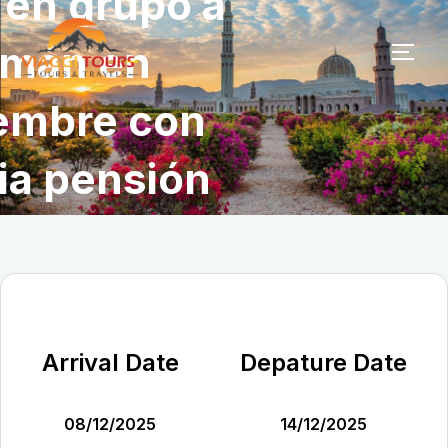
 en grupo a
Skip
to
mán en
TOG
content
iembre con
a pensión
Arrival Date
Depature Date
08/12/2025
14/12/2025