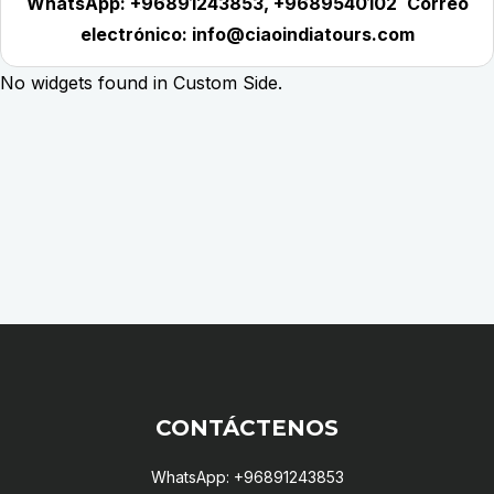
WhatsApp: +96891243853, +9689540102
Correo
electrónico: info@ciaoindiatours.com
No widgets found in Custom Side.
CONTÁCTENOS
WhatsApp: +96891243853